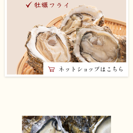
2024/05/16
冷凍殻付き牡蠣
2024/04/30
牡蠣の味噌汁
2024/03/24
広島産生かき江波の殻付き